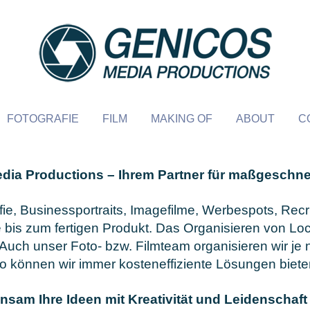
FOTOGRAFIE
FILM
MAKING OF
ABOUT
C
ia Productions – Ihrem Partner für ma
ßgeschne
ie, Businessportraits, Imagefilme, Werbespots, Recr
 bis zum fertigen Produkt.
Das Organisieren
von
Loc
Auch unser Foto- bzw. Filmteam organisieren wir je 
o können wir immer kosteneffiziente Lösungen biete
nsam Ihre Ideen mit Kreativität und Leidenschaf